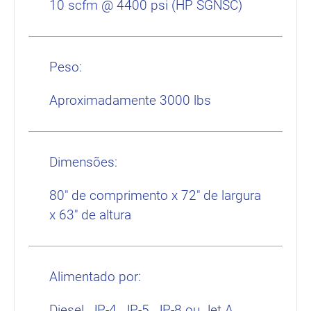
10 scfm @ 4400 psi (HP SGNSC)
Peso:
Aproximadamente 3000 lbs
Dimensões:
80″ de comprimento x 72″ de largura
x 63″ de altura
Alimentado por:
Diesel, JP-4, JP-5, JP-8 ou Jet A