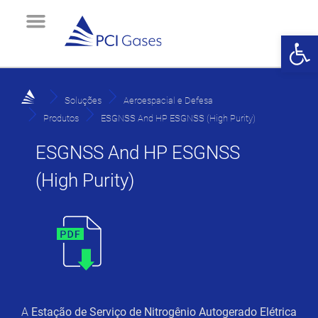
Abrir 
Sobre Nós
Gerador de Oxigênio
Oxigênio Industrial
Oxigênio Medicinal
Contato e Suporte
Soluções
Aeroespacial e Defesa
Produtos
ESGNSS And HP ESGNSS (High Purity)
ESGNSS And HP ESGNSS
(High Purity)
A
Estação de Serviço de Nitrogênio Autogerado Elétrica