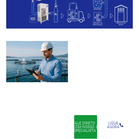
Quer reduzir
custos e
aumentar a
produtividade?
Converse agora com um
especialista e receba um
projeto personalizado
FALE DIRETO
LIGUE
COM NOSSO
AGORA
ESPECIALISTA