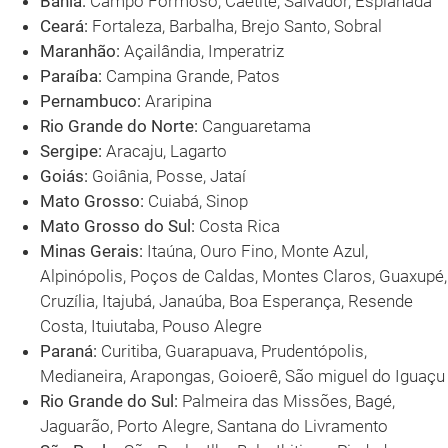
Bahia:
Campo Formoso, Caetité, Salvador, Esplanada
Ceará:
Fortaleza, Barbalha, Brejo Santo, Sobral
Maranhão:
Açailândia, Imperatriz
Paraíba:
Campina Grande, Patos
Pernambuco:
Araripina
Rio Grande do Norte:
Canguaretama
Sergipe:
Aracaju, Lagarto
Goiás:
Goiânia, Posse, Jataí
Mato Grosso:
Cuiabá, Sinop
Mato Grosso do Sul:
Costa Rica
Minas Gerais:
Itaúna, Ouro Fino, Monte Azul,
Alpinópolis, Poços de Caldas, Montes Claros, Guaxupé,
Cruzília, Itajubá, Janaúba, Boa Esperança, Resende
Costa, Ituiutaba, Pouso Alegre
Paraná:
Curitiba, Guarapuava, Prudentópolis,
Medianeira, Arapongas, Goioerê, São miguel do Iguaçu
Rio Grande do Sul:
Palmeira das Missões, Bagé,
Jaguarão, Porto Alegre, Santana do Livramento