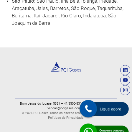
São Paulo:
São Paulo, Ilha Bela, Ibitinga, Piedade,
Araçatuba, Jales, Barretos, São Roque, Taquarituba,
Buritama, Itaí, Jacareí, Rio Claro, Indaiatuba, São
Joaquim da Barra
Bom Jesus do Iguape, 5331 – 41.3500-8319 – 41.9 9194-4065 –
vendas@pcigases.com.br
© 2024 PCI Gases Todos os direitos reservados. Leia nossas
Políticas de Privacidade.