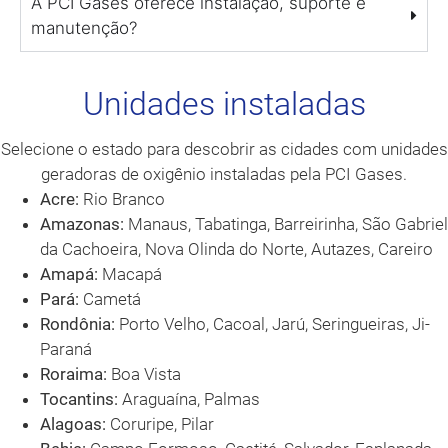
A PCI Gases oferece instalação, suporte e
manutenção?
Unidades instaladas
Selecione o estado para descobrir as cidades com unidades
geradoras de oxigênio instaladas pela PCI Gases.
Acre:
Rio Branco
Amazonas:
Manaus, Tabatinga, Barreirinha, São Gabriel
da Cachoeira, Nova Olinda do Norte, Autazes, Careiro
Amapá:
Macapá
Pará:
Cametá
Rondônia:
Porto Velho, Cacoal, Jarú, Seringueiras, Ji-
Paraná
Roraima:
Boa Vista
Tocantins:
Araguaína, Palmas
Alagoas:
Coruripe, Pilar