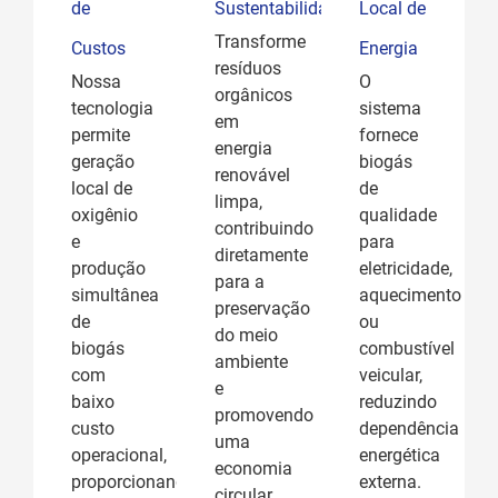
de
Sustentabilidade
Local de
Transforme
Custos
Energia
resíduos
Nossa
O
orgânicos
tecnologia
sistema
em
permite
fornece
energia
geração
biogás
renovável
local de
de
limpa,
oxigênio
qualidade
contribuindo
e
para
diretamente
produção
eletricidade,
para a
simultânea
aquecimento
preservação
de
ou
do meio
biogás
combustível
ambiente
com
veicular,
e
baixo
reduzindo
promovendo
custo
dependência
uma
operacional,
energética
economia
proporcionando
externa.
circular.