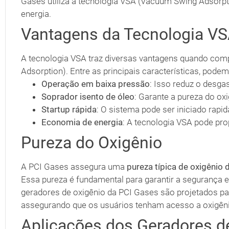
Gases utiliza a tecnologia VSA (Vacuum Swing Adsorpti
energia.
Vantagens da Tecnologia V
A tecnologia VSA traz diversas vantagens quando com
Adsorption). Entre as principais características, pode
Operação em baixa pressão
: Isso reduz o desga
Soprador isento de óleo
: Garante a pureza do ox
Startup rápida
: O sistema pode ser iniciado rap
Economia de energia
: A tecnologia VSA pode pr
Pureza do Oxigênio
A PCI Gases assegura uma
pureza típica de oxigênio 
Essa pureza é fundamental para garantir a segurança e
geradores de oxigênio da PCI Gases são projetados par
assegurando que os usuários tenham acesso a oxigêni
Aplicações dos Geradores d