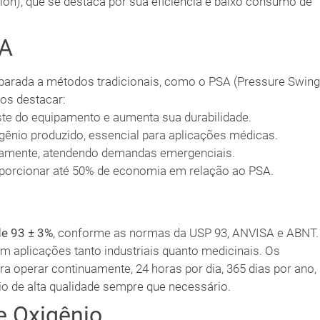
on), que se destaca por sua eficiência e baixo consumo de
SA
parada a métodos tradicionais, como o PSA (Pressure Swing
mos destacar:
ste do equipamento e aumenta sua durabilidade.
igênio produzido, essencial para aplicações médicas.
idamente, atendendo demandas emergenciais.
oporcionar até 50% de economia em relação ao PSA.
de 93 ± 3%
, conforme as normas da USP 93, ANVISA e ABNT.
m aplicações tanto industriais quanto medicinais. Os
a operar continuamente, 24 horas por dia, 365 dias por ano,
o de alta qualidade sempre que necessário.
e Oxigênio