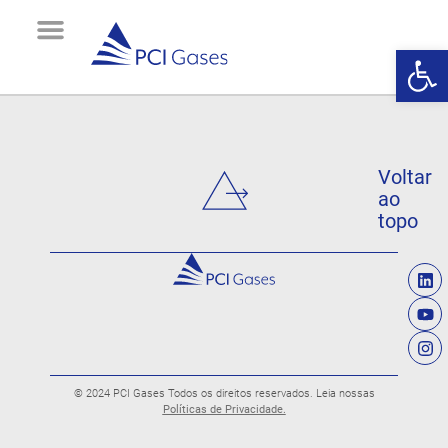
Abrir 
Sobre Nós
Gerador de Oxigênio
Oxigênio Industrial
Oxigênio Medicinal
Contato e Suporte
Voltar
ao
topo
© 2024 PCI Gases Todos os direitos reservados. Leia nossas
Políticas de Privacidade.