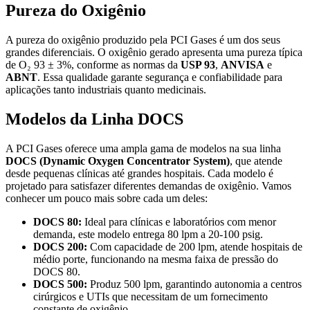
Pureza do Oxigênio
A pureza do oxigênio produzido pela PCI Gases é um dos seus
grandes diferenciais. O oxigênio gerado apresenta uma pureza típica
de O₂ 93 ± 3%, conforme as normas da
USP 93
,
ANVISA
e
ABNT
. Essa qualidade garante segurança e confiabilidade para
aplicações tanto industriais quanto medicinais.
Modelos da Linha DOCS
A PCI Gases oferece uma ampla gama de modelos na sua linha
DOCS (Dynamic Oxygen Concentrator System)
, que atende
desde pequenas clínicas até grandes hospitais. Cada modelo é
projetado para satisfazer diferentes demandas de oxigênio. Vamos
conhecer um pouco mais sobre cada um deles:
DOCS 80:
Ideal para clínicas e laboratórios com menor
demanda, este modelo entrega 80 lpm a 20-100 psig.
DOCS 200:
Com capacidade de 200 lpm, atende hospitais de
médio porte, funcionando na mesma faixa de pressão do
DOCS 80.
DOCS 500:
Produz 500 lpm, garantindo autonomia a centros
cirúrgicos e UTIs que necessitam de um fornecimento
constante de oxigênio.